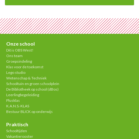
Onze school
Dit is OBS West!
Ons team
Groepsindeling
Klas voor de toekomst
Lego studio
Wetenschap & Techniek
Schooltuin en groen schoolplein
De Bibliotheek op school (dBos)
Leerlingbegeleiding
Plusklas
K.A.N.S.-KLAS
Bestuur BLICK op onderwijs
Praktisch
Schooltijden
Vakantierooster