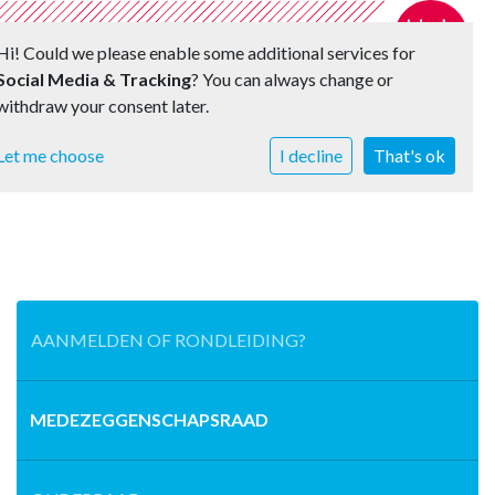
Hi! Could we please enable some additional services for
Social Media & Tracking
? You can always change or
withdraw your consent later.
Toggle 
Let me choose
I decline
That's ok
AANMELDEN OF RONDLEIDING?
MEDEZEGGENSCHAPSRAAD