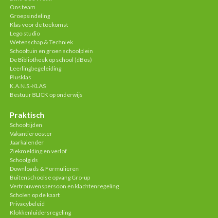
Ons team
Groepsindeling
Klas voor de toekomst
Lego studio
Wetenschap & Techniek
Schooltuin en groen schoolplein
De Bibliotheek op school (dBos)
Leerlingbegeleiding
Plusklas
K.A.N.S.-KLAS
Bestuur BLICK op onderwijs
Praktisch
Schooltijden
Vakantierooster
Jaarkalender
Ziekmelding en verlof
Schoolgids
Downloads & Formulieren
Buitenschoolse opvang Gro-up
Vertrouwenspersoon en klachtenregeling
Scholen op de kaart
Privacybeleid
Klokkenluidersregeling