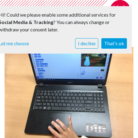
Hi! Could we please enable some additional services for
Social Media & Tracking
? You can always change or
withdraw your consent later.
Toggle 
Let me choose
I decline
That's ok